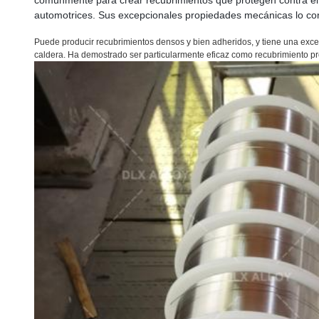
comúnmente para crear recubrimientos que protegen contra el de
automotrices. Sus excepcionales propiedades mecánicas lo convi
Puede producir recubrimientos densos y bien adheridos, y tiene una excel
caldera. Ha demostrado ser particularmente eficaz como recubrimiento pr