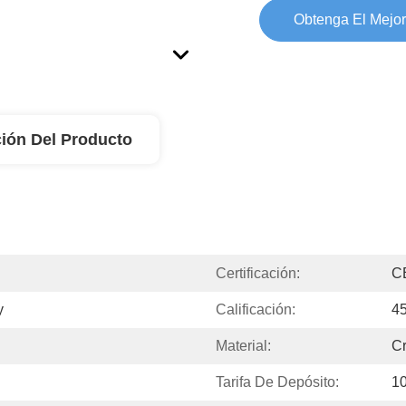
Obtenga El Mejor
ión Del Producto
Certificación:
C
y
Calificación:
4
Material:
Cr
Tarifa De Depósito:
10