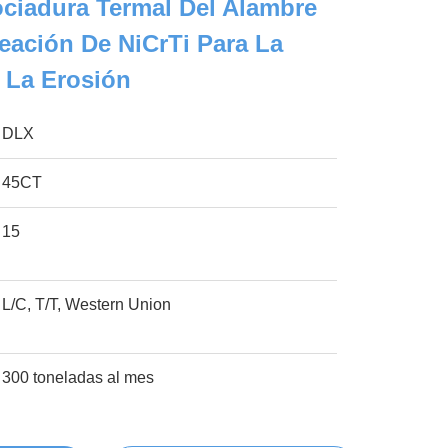
ociadura Termal Del Alambre
eación De NiCrTi Para La
 La Erosión
DLX
45CT
15
L/C, T/T, Western Union
300 toneladas al mes