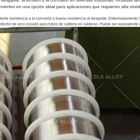
sgaste, la erosión y la corrosión en diversas industrias, incluidas la
erten en una opción ideal para aplicaciones que requieren alta resist
ente resistencia a la corrosión y buena resistencia al desgaste. Extremadamente re
otector de arco rociado para tubos de caldera en calderas. Puede ser equivalente