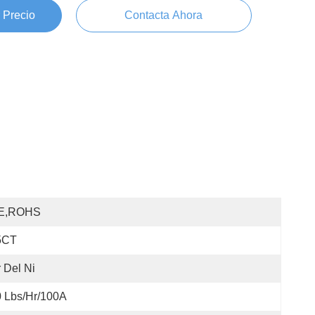
 Precio
Contacta Ahora
E,ROHS
5CT
 Del Ni
 Lbs/hr/100A