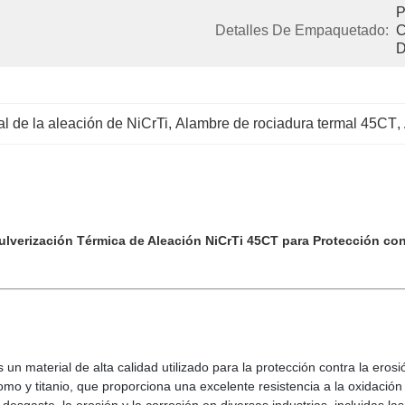
P
Detalles De Empaquetado:
C
D
l de la aleación de NiCrTi
, 
Alambre de rociadura termal 45CT
, 
lverización Térmica de Aleación NiCrTi 45CT para Protección con
un material de alta calidad utilizado para la protección contra la eros
o y titanio, que proporciona una excelente resistencia a la oxidación y