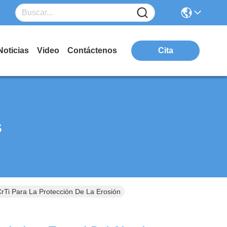
Noticias
Video
Contáctenos
Cita
s
rTi Para La Protección De La Erosión