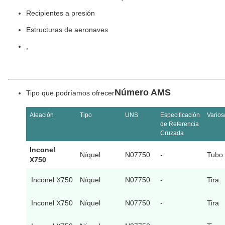
Recipientes a presión
Estructuras de aeronaves
,
Número AMS
Tipo que podríamos ofrecer
Aleación
Tipo
UNS
Especificación
Varios
de Referencia
Cruzada
Inconel
Níquel
N07750
-
Tubo
X750
Inconel X750
Níquel
N07750
-
Tira
Inconel X750
Níquel
N07750
-
Tira