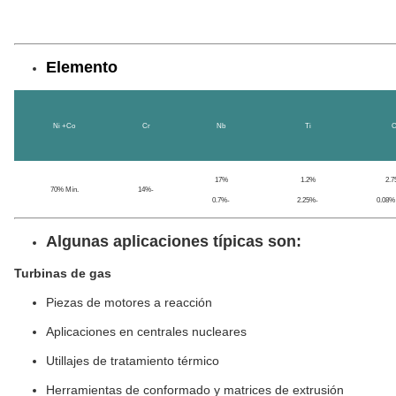
Elemento
Ni +Co
Cr
Nb
Ti
17%
1.2%
2.
70% Mín.
14%-
0.7%-
2.25%-
0.08%
Algunas aplicaciones típicas son:
Turbinas de gas
Piezas de motores a reacción
Aplicaciones en centrales nucleares
Utillajes de tratamiento térmico
Herramientas de conformado y matrices de extrusión