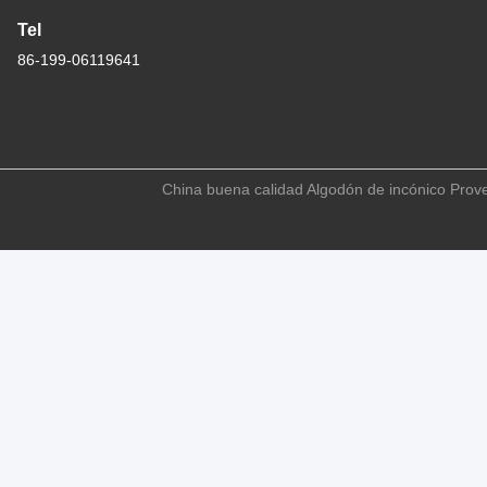
Tel
86-199-06119641
China buena calidad Algodón de incónico Prove